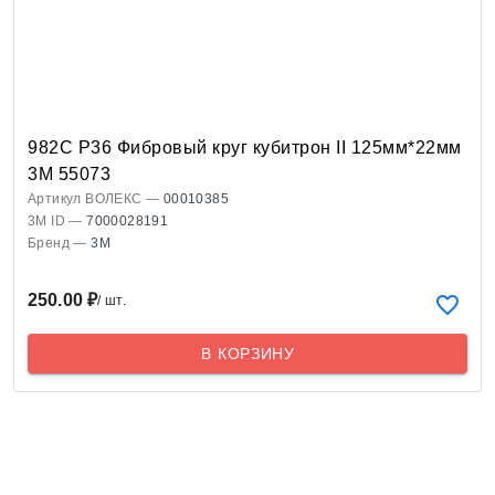
982С Р36 Фибровый круг кубитрон II 125мм*22мм
3М 55073
Артикул ВОЛЕКС —
00010385
3M ID —
7000028191
Бренд —
3M
250.00 ₽
/ шт.
В КОРЗИНУ