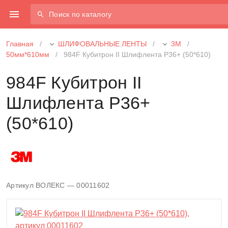
Поиск по каталогу
Главная
/
ШЛИФОВАЛЬНЫЕ ЛЕНТЫ
/
3М
/
50мм*610мм
/
984F Кубитрон II Шлифлента P36+ (50*610)
984F Кубитрон II
Шлифлента P36+
(50*610)
Артикул ВОЛЕКС — 00011602